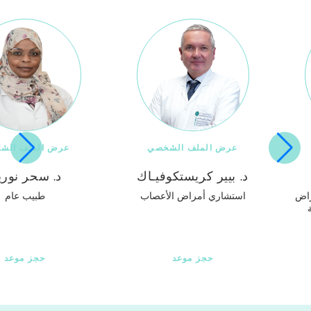
عرض الملف الشخصي
عرض الملف الشخصي
د. بيير كريستكوفيـاك
د. سحر نورين
استشاري أمراض الأعصاب
طبيب عام
حجز موعد
حجز موعد