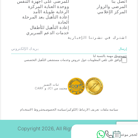
اتصل بنا
للمرضى على أجهزة التنفس
المرضى والزوار
ووحدة العناية المركزة
المركز الإعلامي
الرعاية طويلة الأمد
إعادة التأهيل بعد المرحلة
الحادة
إعادة التأهيل للأطفال
خدمات الدعم السريري
اشترك في نشرتنا الإخبارية
خصوصيتك
مهمة بالنسبة لنا
أوافق على تلقي المعلومات حول عروض وخدمات مستشفى التأهيل التخصصي
ثبات التميز
معتمد من JCI و CARF
سياسة ملفات تعريف الارتباط (الكوكيز)
سياسة الخصوصية
شروط الاستخدام
Copyright 2026, All Right Reserved. Specialized
 لحجز موعد
Rehabilitation Hospital