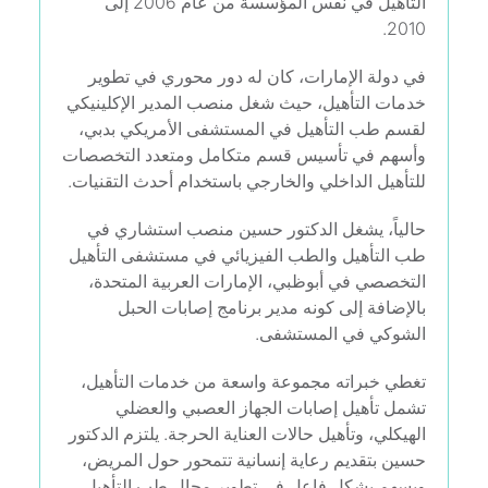
التأهيل في نفس المؤسسة من عام 2006 إلى
2010.
في دولة الإمارات، كان له دور محوري في تطوير
خدمات التأهيل، حيث شغل منصب المدير الإكلينيكي
لقسم طب التأهيل في المستشفى الأمريكي بدبي،
وأسهم في تأسيس قسم متكامل ومتعدد التخصصات
للتأهيل الداخلي والخارجي باستخدام أحدث التقنيات.
حالياً، يشغل الدكتور حسين منصب استشاري في
طب التأهيل والطب الفيزيائي في مستشفى التأهيل
التخصصي في أبوظبي، الإمارات العربية المتحدة،
بالإضافة إلى كونه مدير برنامج إصابات الحبل
الشوكي في المستشفى.
تغطي خبراته مجموعة واسعة من خدمات التأهيل،
تشمل تأهيل إصابات الجهاز العصبي والعضلي
الهيكلي، وتأهيل حالات العناية الحرجة. يلتزم الدكتور
حسين بتقديم رعاية إنسانية تتمحور حول المريض،
ويسهم بشكل فاعل في تطوير مجال طب التأهيل